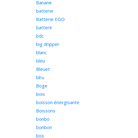
Banane
batterie
Batterie EGO
batterir
bdc
big dripper
blanc
bleu
Bleuet
blru
Boge
bois
boisson énergisante
Boissons
bonbo
bonbon
box