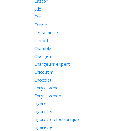
Castor
cd5
Cer
Cerise
cerise noire
cf mod
Chambly
Chargeur
Chargeurs expert
Chicoutimi
Chocolat
Chryst Veno
Chryst Venom
cigare
cigaretee
cigarette électronique
cigarette