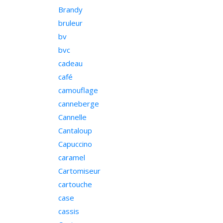
Brandy
bruleur
bv
bvc
cadeau
café
camouflage
canneberge
Cannelle
Cantaloup
Capuccino
caramel
Cartomiseur
cartouche
case
cassis