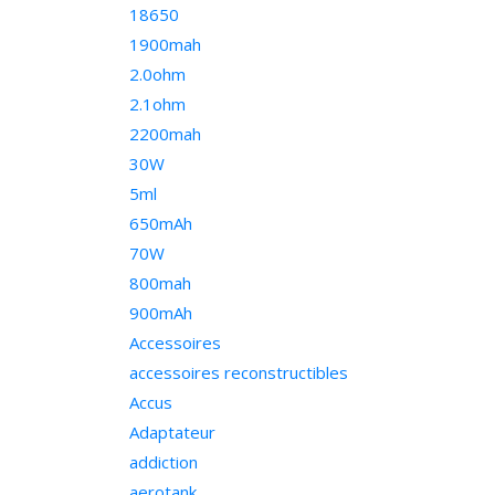
18650
1900mah
2.0ohm
2.1ohm
2200mah
30W
5ml
650mAh
70W
800mah
900mAh
Accessoires
accessoires reconstructibles
Accus
Adaptateur
addiction
aerotank