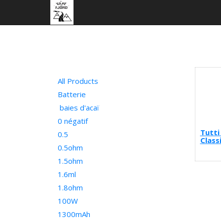
All Products
Batterie
baies d'acaï
0 négatif
Tutti
0.5
Class
0.5ohm
1.5ohm
1.6ml
1.8ohm
100W
1300mAh