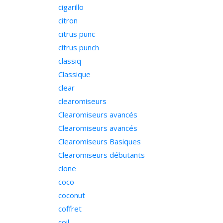
cigarillo
citron
citrus punc
citrus punch
classiq
Classique
clear
clearomiseurs
Clearomiseurs avancés
Clearomiseurs avancés
Clearomiseurs Basiques
Clearomiseurs débutants
clone
coco
coconut
coffret
coil