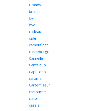
Brandy
bruleur
bv
bvc
cadeau
café
camouflage
canneberge
Cannelle
Cantaloup
Capuccino
caramel
Cartomiseur
cartouche
case
cassis