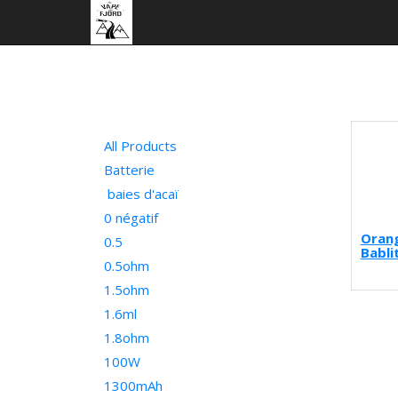
All Products
Batterie
baies d'acaï
0 négatif
Oran
0.5
Babl
0.5ohm
1.5ohm
1.6ml
1.8ohm
100W
1300mAh