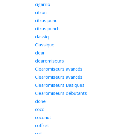
cigarillo
citron
citrus punc
citrus punch
classiq
Classique
clear
clearomiseurs
Clearomiseurs avancés
Clearomiseurs avancés
Clearomiseurs Basiques
Clearomiseurs débutants
clone
coco
coconut
coffret
coil