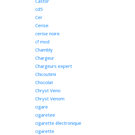
Castor
cd5
Cer
Cerise
cerise noire
cf mod
Chambly
Chargeur
Chargeurs expert
Chicoutimi
Chocolat
Chryst Veno
Chryst Venom
cigare
cigaretee
cigarette électronique
cigarette