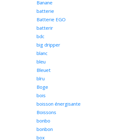
Banane
batterie
Batterie EGO
batterir
bdc
big dripper
blanc
bleu
Bleuet
blru
Boge
bois
boisson énergisante
Boissons
bonbo
bonbon
box