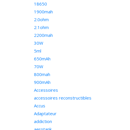
18650
1900mah
2.0ohm
2.1ohm
2200mah
30W
5ml
650mAh
70W
800mah
900mAh
Accessoires
accessoires reconstructibles
Accus
Adaptateur
addiction
aerotank