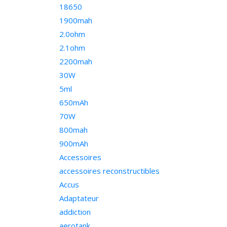
18650
1900mah
2.0ohm
2.1ohm
2200mah
30W
5ml
650mAh
70W
800mah
900mAh
Accessoires
accessoires reconstructibles
Accus
Adaptateur
addiction
aerotank