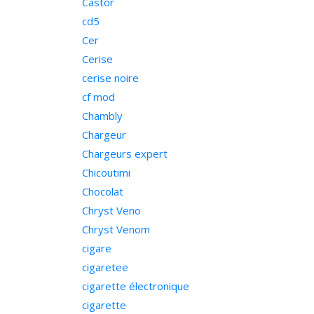
Castor
cd5
Cer
Cerise
cerise noire
cf mod
Chambly
Chargeur
Chargeurs expert
Chicoutimi
Chocolat
Chryst Veno
Chryst Venom
cigare
cigaretee
cigarette électronique
cigarette