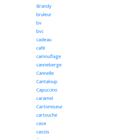
Brandy
bruleur
bv
bvc
cadeau
café
camouflage
canneberge
Cannelle
Cantaloup
Capuccino
caramel
Cartomiseur
cartouche
case
cassis