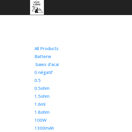
All Products
Batterie
baies d'acaï
0 négatif
0.5
0.5ohm
1.5ohm
1.6ml
1.8ohm
100W
1300mAh