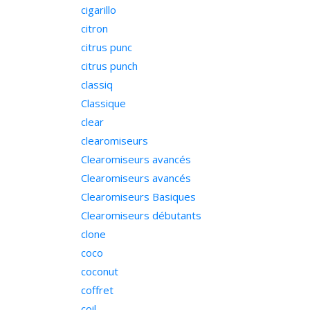
cigarillo
citron
citrus punc
citrus punch
classiq
Classique
clear
clearomiseurs
Clearomiseurs avancés
Clearomiseurs avancés
Clearomiseurs Basiques
Clearomiseurs débutants
clone
coco
coconut
coffret
coil