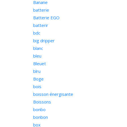
Banane
batterie
Batterie EGO
batterir
bdc
big dripper
blanc
bleu
Bleuet
blru
Boge
bois
boisson énergisante
Boissons
bonbo
bonbon
box