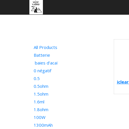
All Products
Batterie
baies d'acaï
0 négatif
0.5
iclea
0.5ohm
1.5ohm
1.6ml
1.8ohm
100W
1300mAh