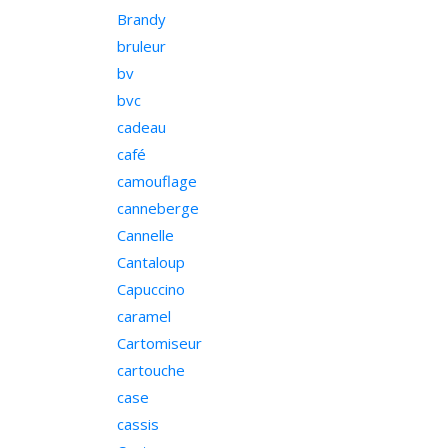
Brandy
bruleur
bv
bvc
cadeau
café
camouflage
canneberge
Cannelle
Cantaloup
Capuccino
caramel
Cartomiseur
cartouche
case
cassis