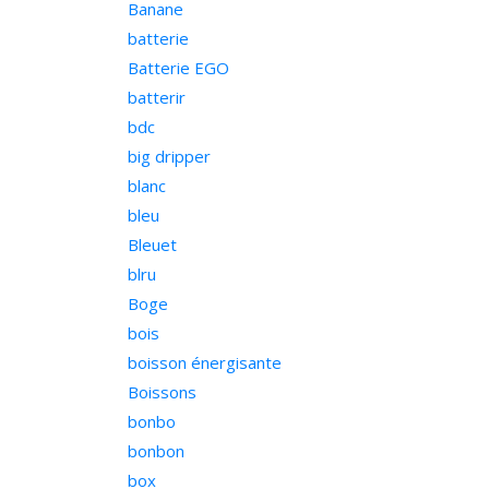
Banane
batterie
Batterie EGO
batterir
bdc
big dripper
blanc
bleu
Bleuet
blru
Boge
bois
boisson énergisante
Boissons
bonbo
bonbon
box