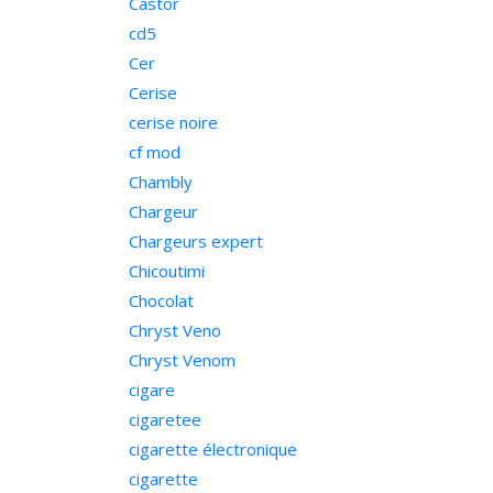
Castor
cd5
Cer
Cerise
cerise noire
cf mod
Chambly
Chargeur
Chargeurs expert
Chicoutimi
Chocolat
Chryst Veno
Chryst Venom
cigare
cigaretee
cigarette électronique
cigarette