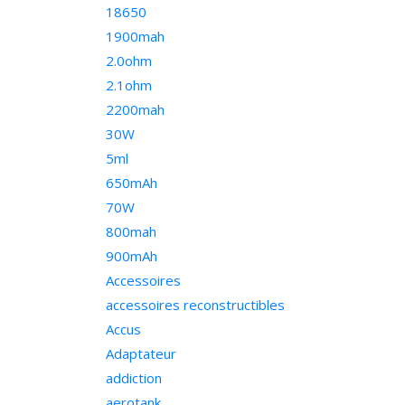
18650
1900mah
2.0ohm
2.1ohm
2200mah
30W
5ml
650mAh
70W
800mah
900mAh
Accessoires
accessoires reconstructibles
Accus
Adaptateur
addiction
aerotank