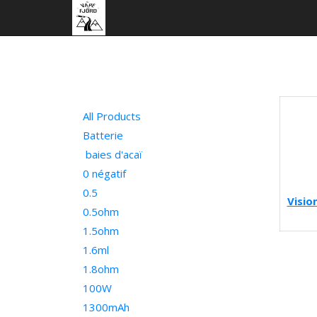
All Products
Batterie
baies d'acaï
0 négatif
0.5
Visio
0.5ohm
1.5ohm
1.6ml
1.8ohm
100W
1300mAh