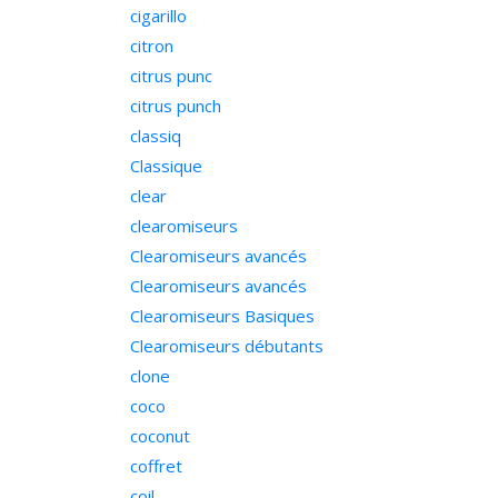
cigarillo
citron
citrus punc
citrus punch
classiq
Classique
clear
clearomiseurs
Clearomiseurs avancés
Clearomiseurs avancés
Clearomiseurs Basiques
Clearomiseurs débutants
clone
coco
coconut
coffret
coil