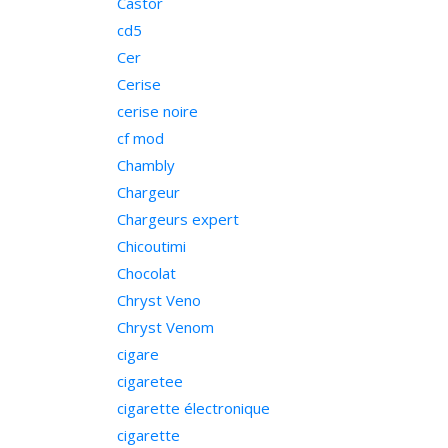
Castor
cd5
Cer
Cerise
cerise noire
cf mod
Chambly
Chargeur
Chargeurs expert
Chicoutimi
Chocolat
Chryst Veno
Chryst Venom
cigare
cigaretee
cigarette électronique
cigarette