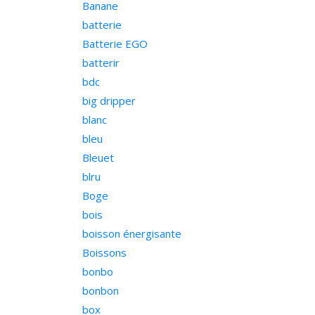
Banane
batterie
Batterie EGO
batterir
bdc
big dripper
blanc
bleu
Bleuet
blru
Boge
bois
boisson énergisante
Boissons
bonbo
bonbon
box