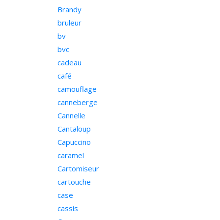
Brandy
bruleur
bv
bvc
cadeau
café
camouflage
canneberge
Cannelle
Cantaloup
Capuccino
caramel
Cartomiseur
cartouche
case
cassis