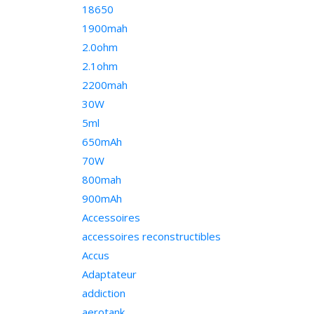
18650
1900mah
2.0ohm
2.1ohm
2200mah
30W
5ml
650mAh
70W
800mah
900mAh
Accessoires
accessoires reconstructibles
Accus
Adaptateur
addiction
aerotank