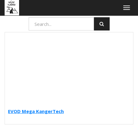
Togg
navig
EVOD Mega KangerTech