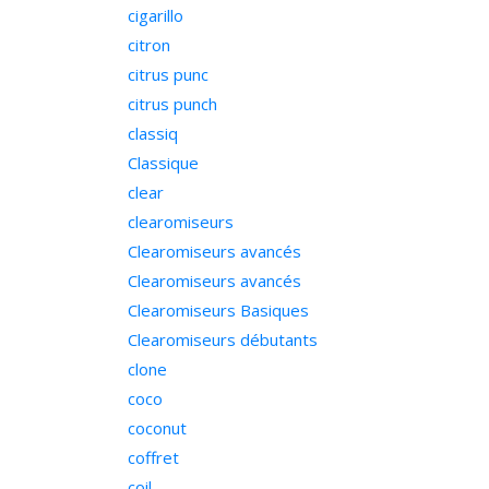
cigarillo
citron
citrus punc
citrus punch
classiq
Classique
clear
clearomiseurs
Clearomiseurs avancés
Clearomiseurs avancés
Clearomiseurs Basiques
Clearomiseurs débutants
clone
coco
coconut
coffret
coil