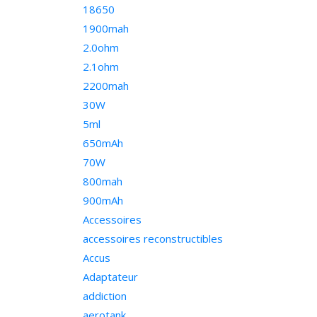
18650
1900mah
2.0ohm
2.1ohm
2200mah
30W
5ml
650mAh
70W
800mah
900mAh
Accessoires
accessoires reconstructibles
Accus
Adaptateur
addiction
aerotank