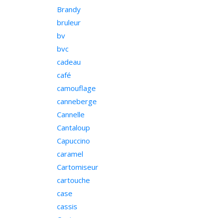
Brandy
bruleur
bv
bvc
cadeau
café
camouflage
canneberge
Cannelle
Cantaloup
Capuccino
caramel
Cartomiseur
cartouche
case
cassis