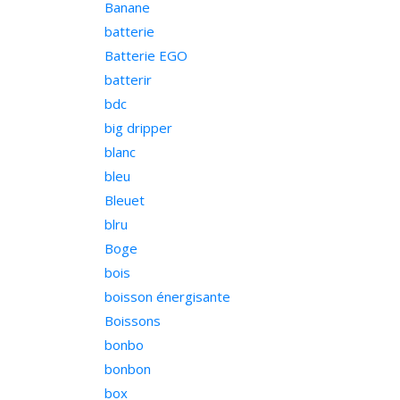
Banane
batterie
Batterie EGO
batterir
bdc
big dripper
blanc
bleu
Bleuet
blru
Boge
bois
boisson énergisante
Boissons
bonbo
bonbon
box