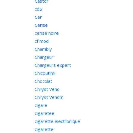
Castor
cd5
Cer
Cerise
cerise noire
cf mod
Chambly
Chargeur
Chargeurs expert
Chicoutimi
Chocolat
Chryst Veno
Chryst Venom
cigare
cigaretee
cigarette électronique
cigarette