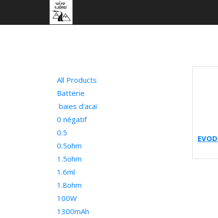
All Products
Batterie
baies d'acaï
0 négatif
0.5
EVOD
0.5ohm
1.5ohm
1.6ml
1.8ohm
100W
1300mAh