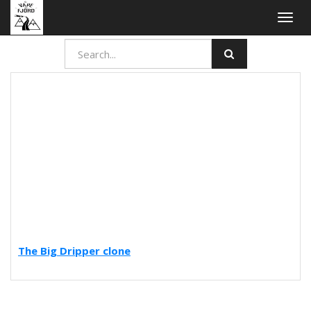
Togg
navig
The Big Dripper clone