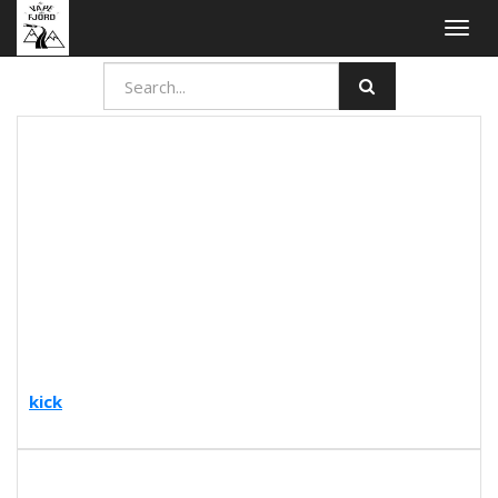
Togg
navig
kick