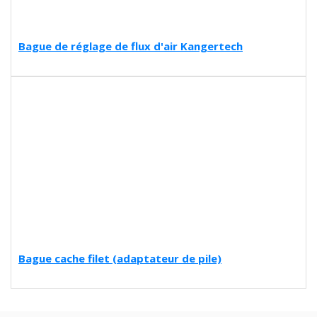
Bague de réglage de flux d'air Kangertech
Bague cache filet (adaptateur de pile)