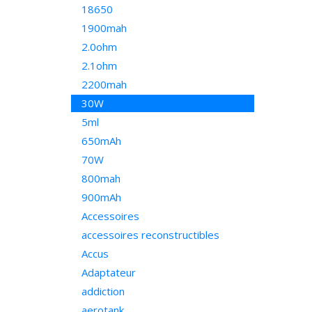
18650
1900mah
2.0ohm
2.1ohm
2200mah
30W
5ml
650mAh
70W
800mah
900mAh
Accessoires
accessoires reconstructibles
Accus
Adaptateur
addiction
aerotank