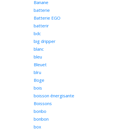
Banane
batterie
Batterie EGO
batterir
bdc
big dripper
blanc
bleu
Bleuet
blru
Boge
bois
boisson énergisante
Boissons
bonbo
bonbon
box