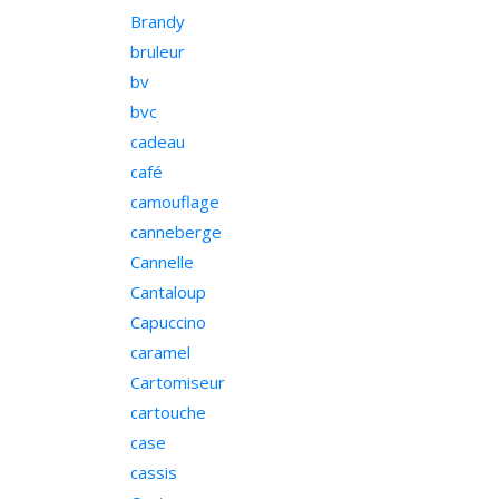
Brandy
bruleur
bv
bvc
cadeau
café
camouflage
canneberge
Cannelle
Cantaloup
Capuccino
caramel
Cartomiseur
cartouche
case
cassis