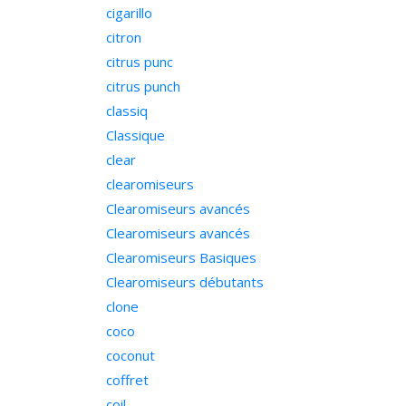
cigarillo
citron
citrus punc
citrus punch
classiq
Classique
clear
clearomiseurs
Clearomiseurs avancés
Clearomiseurs avancés
Clearomiseurs Basiques
Clearomiseurs débutants
clone
coco
coconut
coffret
coil