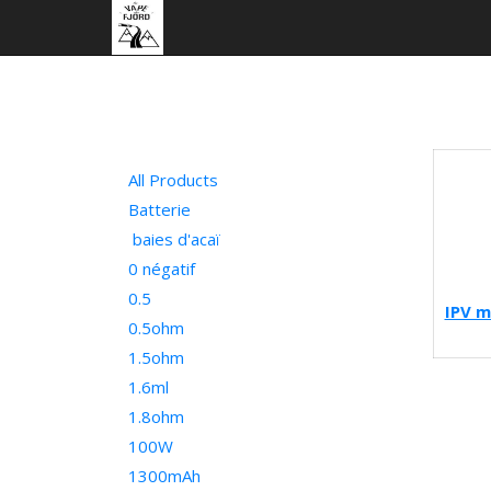
All Products
Batterie
baies d'acaï
0 négatif
0.5
IPV m
0.5ohm
1.5ohm
1.6ml
1.8ohm
100W
1300mAh