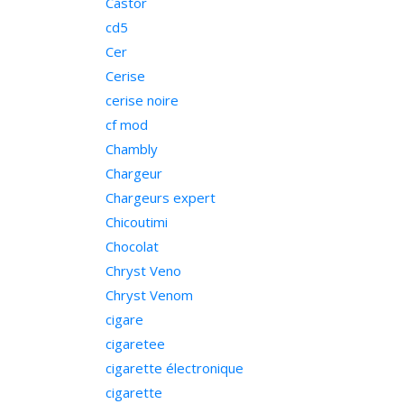
Castor
cd5
Cer
Cerise
cerise noire
cf mod
Chambly
Chargeur
Chargeurs expert
Chicoutimi
Chocolat
Chryst Veno
Chryst Venom
cigare
cigaretee
cigarette électronique
cigarette