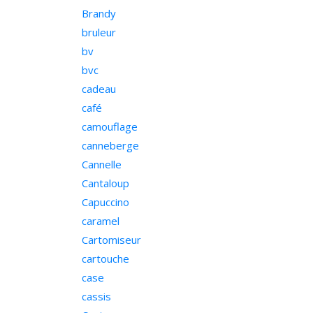
Brandy
bruleur
bv
bvc
cadeau
café
camouflage
canneberge
Cannelle
Cantaloup
Capuccino
caramel
Cartomiseur
cartouche
case
cassis