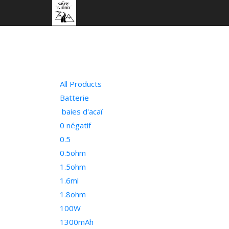
All Products
Batterie
baies d'acaï
0 négatif
0.5
0.5ohm
1.5ohm
1.6ml
1.8ohm
100W
1300mAh