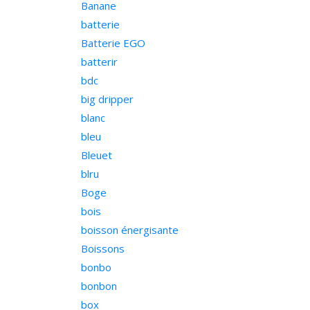
Banane
batterie
Batterie EGO
batterir
bdc
big dripper
blanc
bleu
Bleuet
blru
Boge
bois
boisson énergisante
Boissons
bonbo
bonbon
box