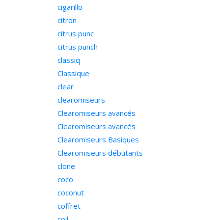
cigarillo
citron
citrus punc
citrus punch
classiq
Classique
clear
clearomiseurs
Clearomiseurs avancés
Clearomiseurs avancés
Clearomiseurs Basiques
Clearomiseurs débutants
clone
coco
coconut
coffret
coil