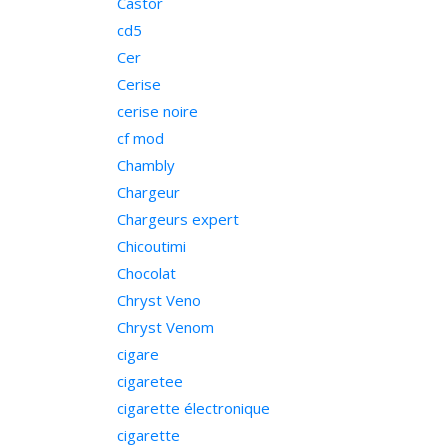
Castor
cd5
Cer
Cerise
cerise noire
cf mod
Chambly
Chargeur
Chargeurs expert
Chicoutimi
Chocolat
Chryst Veno
Chryst Venom
cigare
cigaretee
cigarette électronique
cigarette