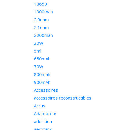
18650
1900mah
2.0ohm
2.1ohm
2200mah
30W
5ml
650mAh
70W
800mah
900mAh
Accessoires
accessoires reconstructibles
Accus
Adaptateur
addiction
aerotank