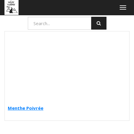
Togg
navig
Menthe Poivrée