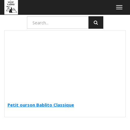
Togg
navig
Petit ourson Bablito Classique