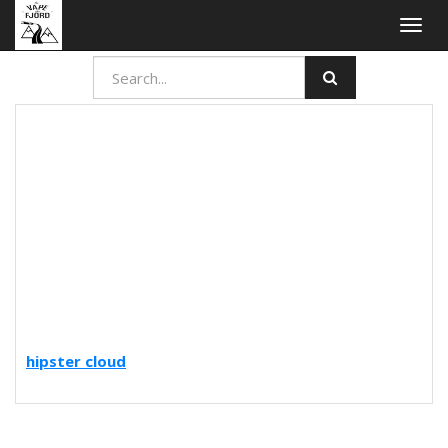
Togg
navig
hipster cloud