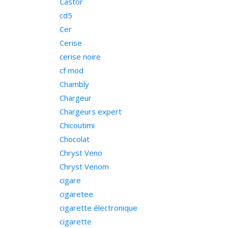
Castor
cd5
Cer
Cerise
cerise noire
cf mod
Chambly
Chargeur
Chargeurs expert
Chicoutimi
Chocolat
Chryst Veno
Chryst Venom
cigare
cigaretee
cigarette électronique
cigarette