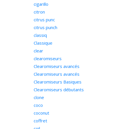
cigarillo
citron
citrus punc
citrus punch
classiq
Classique
clear
clearomiseurs
Clearomiseurs avancés
Clearomiseurs avancés
Clearomiseurs Basiques
Clearomiseurs débutants
clone
coco
coconut
coffret
coil