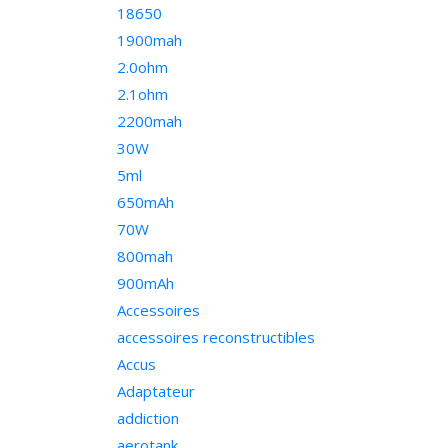
18650
1900mah
2.0ohm
2.1ohm
2200mah
30W
5ml
650mAh
70W
800mah
900mAh
Accessoires
accessoires reconstructibles
Accus
Adaptateur
addiction
aerotank