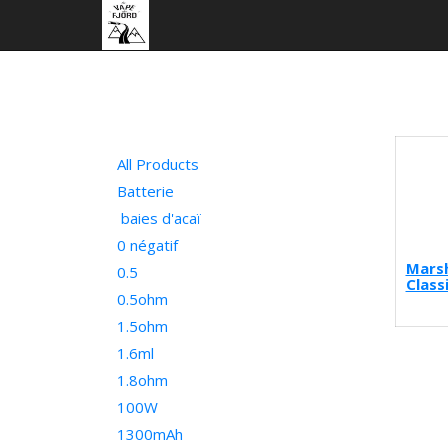
All Products
Batterie
baies d'acaï
0 négatif
Marsh
0.5
Class
0.5ohm
1.5ohm
1.6ml
1.8ohm
100W
1300mAh