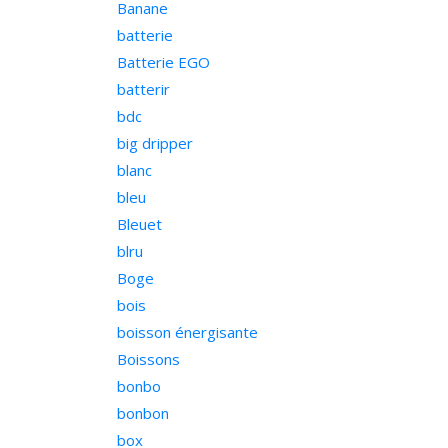
Banane
batterie
Batterie EGO
batterir
bdc
big dripper
blanc
bleu
Bleuet
blru
Boge
bois
boisson énergisante
Boissons
bonbo
bonbon
box