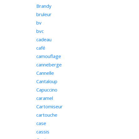
Brandy
bruleur
bv
bvc
cadeau
café
camouflage
canneberge
Cannelle
Cantaloup
Capuccino
caramel
Cartomiseur
cartouche
case
cassis