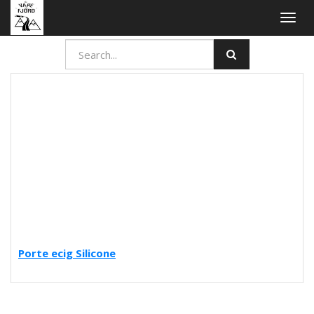
Togg
navig
Porte ecig Silicone