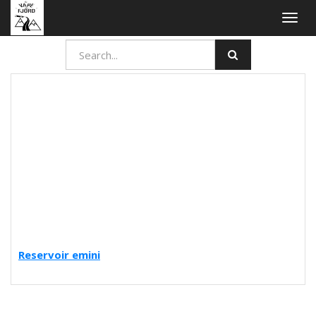
Togg
navig
Reservoir emini