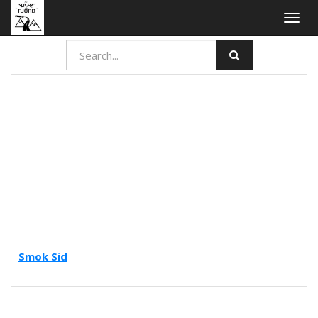
Togg
navig
Smok Sid