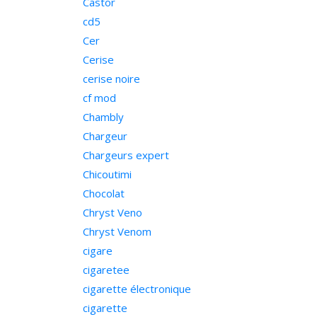
Castor
cd5
Cer
Cerise
cerise noire
cf mod
Chambly
Chargeur
Chargeurs expert
Chicoutimi
Chocolat
Chryst Veno
Chryst Venom
cigare
cigaretee
cigarette électronique
cigarette