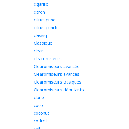
cigarillo
citron
citrus punc
citrus punch
classiq
Classique
clear
clearomiseurs
Clearomiseurs avancés
Clearomiseurs avancés
Clearomiseurs Basiques
Clearomiseurs débutants
clone
coco
coconut
coffret
coil