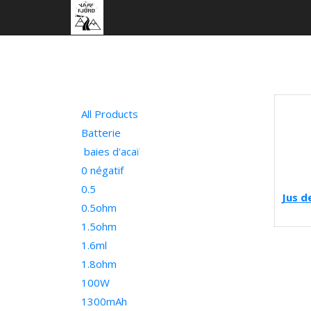
All Products
Batterie
baies d'acaï
0 négatif
0.5
Jus d
0.5ohm
1.5ohm
1.6ml
1.8ohm
100W
1300mAh