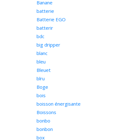
Banane
batterie
Batterie EGO
batterir
bdc
big dripper
blanc
bleu
Bleuet
blru
Boge
bois
boisson énergisante
Boissons
bonbo
bonbon
box