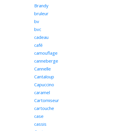
Brandy
bruleur
bv
bvc
cadeau
café
camouflage
canneberge
Cannelle
Cantaloup
Capuccino
caramel
Cartomiseur
cartouche
case
cassis