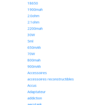
18650
1900mah
2.0ohm
2.1ohm
2200mah
30W
5ml
650mAh
70W
800mah
900mAh
Accessoires
accessoires reconstructibles
Accus
Adaptateur
addiction
aerotank