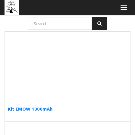
Togg
navig
Kit EMOW 1300mAh