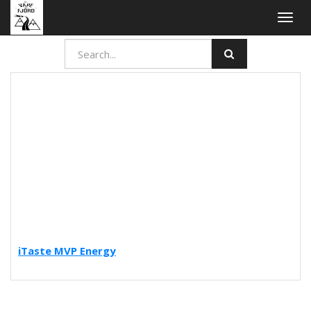
Togg
navig
iTaste MVP Energy