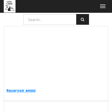
Togg
navig
Reservoir emini