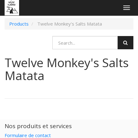
Togg
navig
Products
Twelve Monkey's Salts Matata
Twelve Monkey's Salts
Matata
Nos produits et services
Formulaire de contact