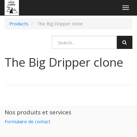
Togg
navig
Products
The Big Dripper clone
The Big Dripper clone
Nos produits et services
Formulaire de contact