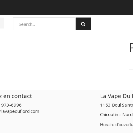
z en contact
La Vape Du F
) 973-6996
1153 Boul Sain
@lavapedufjord.com
Chicoutimi-Nor
Horaire d'ouvertu