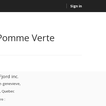
Sign in
Pomme Verte
jord inc.
te-genevieve,
d, Quebec
re :