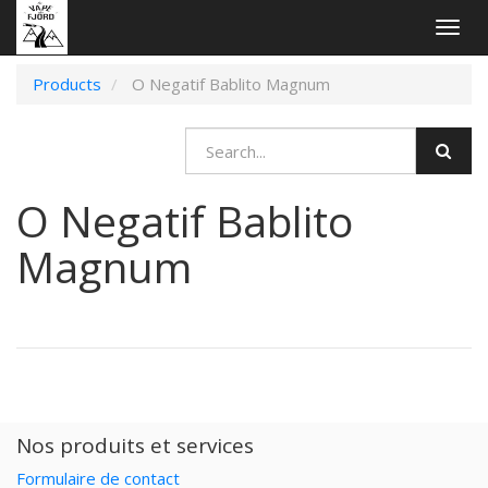
Togg
navig
Products
O Negatif Bablito Magnum
O Negatif Bablito
Magnum
Nos produits et services
Formulaire de contact