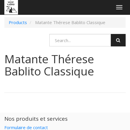
Togg
navig
Products
Matante Thérese Bablito Classique
Matante Thérese
Bablito Classique
Nos produits et services
Formulaire de contact