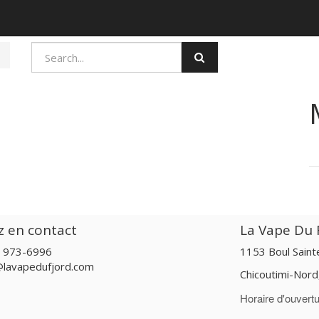
z en contact
La Vape Du F
) 973-6996
1153 Boul Sain
@lavapedufjord.com
Chicoutimi-Nor
Horaire d'ouvertu