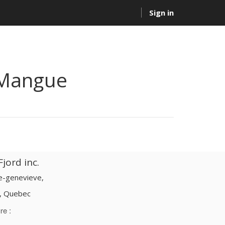
Sign in
Mangue
jord inc.
te-genevieve,
d, Quebec
re :