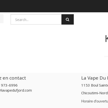
z en contact
La Vape Du F
) 973-6996
1153 Boul Sain
@lavapedufjord.com
Chicoutimi-Nor
Horaire d'ouvertu