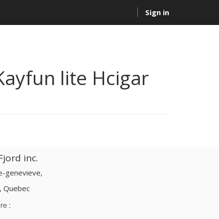
Sign in
Kayfun lite Hcigar
jord inc.
te-genevieve,
d, Quebec
re :