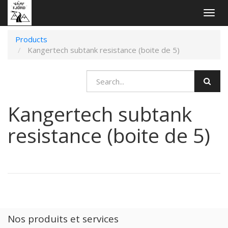
Togg
navig
Products
Kangertech subtank resistance (boite de 5)
Kangertech subtank
resistance (boite de 5)
Nos produits et services