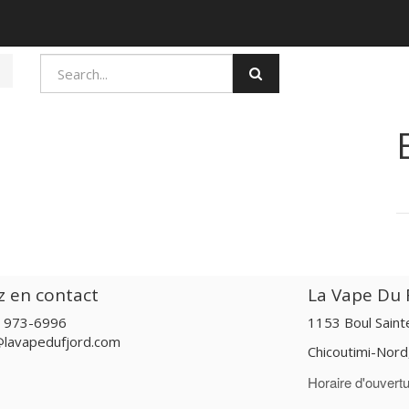
z en contact
La Vape Du F
) 973-6996
1153 Boul Sain
@lavapedufjord.com
Chicoutimi-Nor
Horaire d'ouvertu