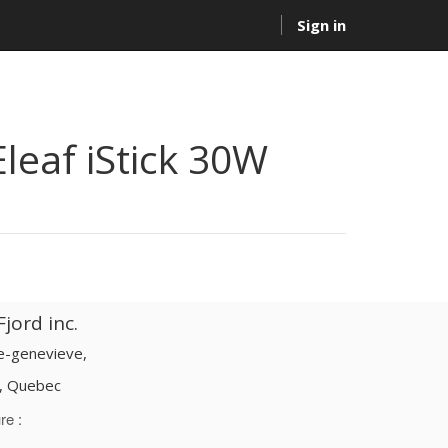
Sign in
Eleaf iStick 30W
jord inc.
te-genevieve,
d, Quebec
re :