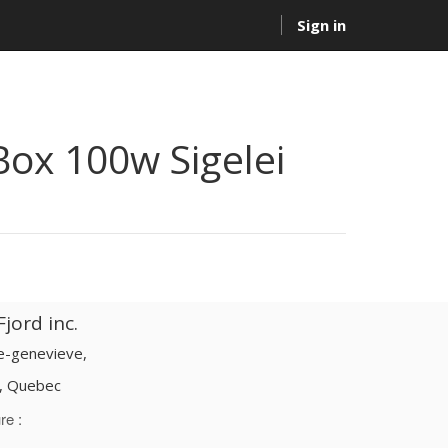
Sign in
Box 100w Sigelei
jord inc.
te-genevieve,
d, Quebec
re :