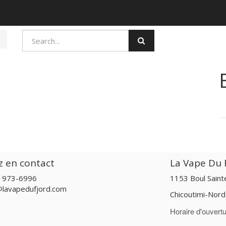
z en contact
La Vape Du F
) 973-6996
1153 Boul Sain
@lavapedufjord.com
Chicoutimi-Nor
Horaire d'ouvertu