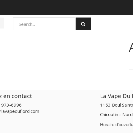
z en contact
La Vape Du F
) 973-6996
1153 Boul Sain
@lavapedufjord.com
Chicoutimi-Nor
Horaire d'ouvertu