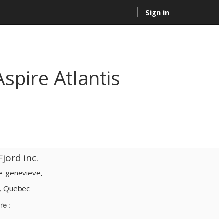
Sign in
Aspire Atlantis
jord inc.
te-genevieve,
d, Quebec
re :